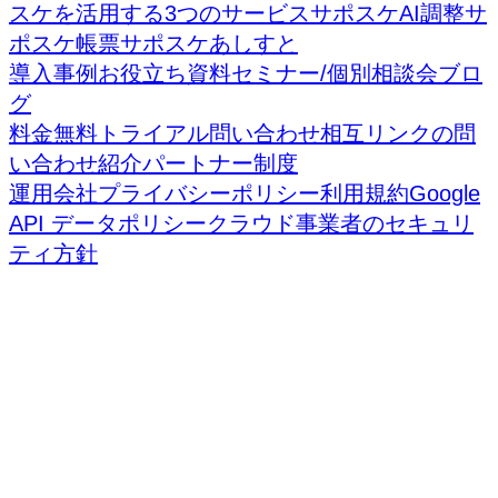
スケを活用する3つのサービス
サポスケAI調整
サ
ポスケ帳票
サポスケあしすと
導入事例
お役立ち資料
セミナー/個別相談会
ブロ
グ
料金
無料トライアル
問い合わせ
相互リンクの問
い合わせ
紹介パートナー制度
運用会社
プライバシーポリシー
利用規約
Google
API データポリシー
クラウド事業者のセキュリ
ティ方針