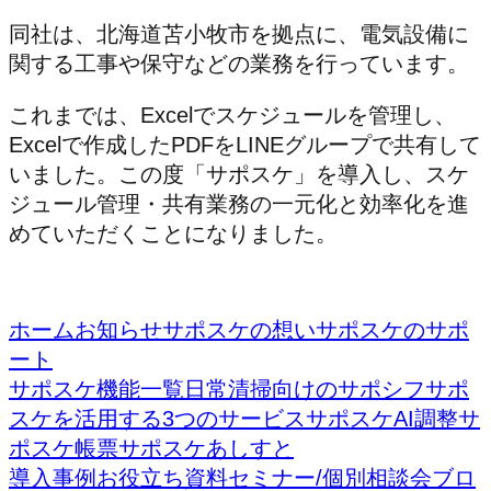
同社は、北海道苫小牧市を拠点に、電気設備に
関する工事や保守などの業務を行っています。
これまでは、Excelでスケジュールを管理し、
Excelで作成したPDFをLINEグループで共有して
いました。この度「サポスケ」を導入し、スケ
ジュール管理・共有業務の一元化と効率化を進
めていただくことになりました。
ホーム
お知らせ
サポスケの想い
サポスケのサポ
ート
サポスケ機能一覧
日常清掃向けのサポシフ
サポ
スケを活用する3つのサービス
サポスケAI調整
サ
ポスケ帳票
サポスケあしすと
導入事例
お役立ち資料
セミナー/個別相談会
ブロ