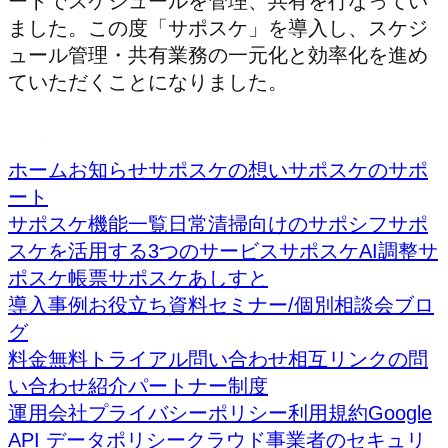
ートでスケジュールを管理、共有を行なってい
ました。この度「サポスケ」を導入し、スケジ
ュール管理・共有業務の一元化と効率化を進め
ていただくことになりました。
ホーム
お知らせ
サポスケの想い
サポスケのサポ
ート
サポスケ機能一覧
日常清掃向けのサポシフ
サポ
スケを活用する3つのサービス
サポスケAI調整
サ
ポスケ帳票
サポスケあしすと
導入事例
お役立ち資料
セミナー/個別相談会
ブロ
グ
料金
無料トライアル
問い合わせ
相互リンクの問
い合わせ
紹介パートナー制度
運用会社
プライバシーポリシー
利用規約
Google
API データポリシー
クラウド事業者のセキュリ