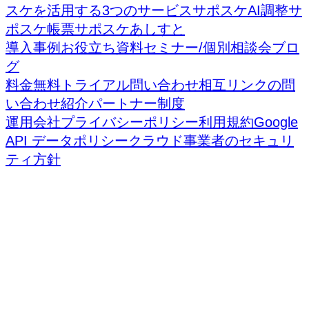
スケを活用する3つのサービス
サポスケAI調整
サ
ポスケ帳票
サポスケあしすと
導入事例
お役立ち資料
セミナー/個別相談会
ブロ
グ
料金
無料トライアル
問い合わせ
相互リンクの問
い合わせ
紹介パートナー制度
運用会社
プライバシーポリシー
利用規約
Google
API データポリシー
クラウド事業者のセキュリ
ティ方針