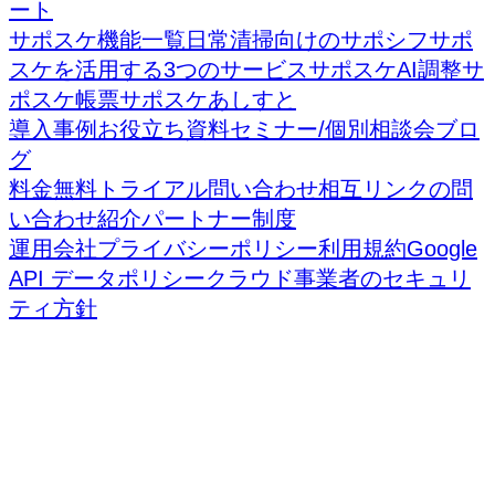
ート
サポスケ機能一覧
日常清掃向けのサポシフ
サポ
スケを活用する3つのサービス
サポスケAI調整
サ
ポスケ帳票
サポスケあしすと
導入事例
お役立ち資料
セミナー/個別相談会
ブロ
グ
料金
無料トライアル
問い合わせ
相互リンクの問
い合わせ
紹介パートナー制度
運用会社
プライバシーポリシー
利用規約
Google
API データポリシー
クラウド事業者のセキュリ
ティ方針