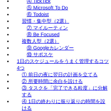
④ TickTick
⑤ Microsoft To Do
⑥ Todoist
習慣・集中型（2選）
⑦ マイルーティン
⑧ Be Focused
複数人型（2選）
⑨ Googleカレンダー
⑩ サポスケ
1日のスケジュールをうまく管理するコツ
4つ
① 前日の夜に翌日の計画を立てる
② 所要時間に余白を設ける
③ タスクを「完了できる粒度」に分解
する
④ 1日の終わりに振り返りの時間を設
ける