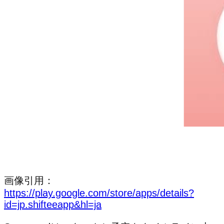
画像引用：
https://play.google.com/store/apps/details?
id=jp.shifteeapp&hl=ja