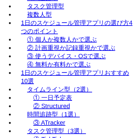
タスク管理型
複数人型
1日のスケジュール管理アプリの選び方4
つのポイント
① 個人か複数人かで選ぶ
② 計画重視か記録重視かで選ぶ
③ 使うデバイス・OSで選ぶ
④ 無料か有料かで選ぶ
1日のスケジュール管理アプリおすすめ
10選
タイムライン型（2選）
① 一日予定表
② Structured
時間追跡型（1選）
③ ATracker
タスク管理型（3選）